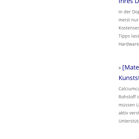
Ihres 
Ausrüstun
In der D
meist nur
Kostensen
Tipps las
Hardware
Details k
Haisi Ext
[
Mate
Compoundi
zu maxim
Kunsts
Calciumca
Rohstoff 
müssen Li
aktiv ver
Unterstüt
Compoundi
Doppelsch