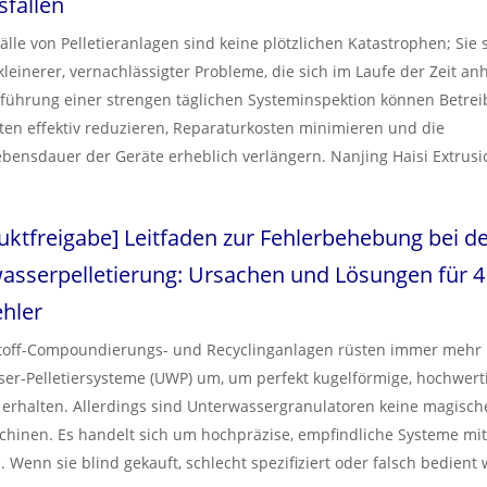
sfällen
fälle von Pelletieranlagen sind keine plötzlichen Katastrophen; Sie 
kleinerer, vernachlässigter Probleme, die sich im Laufe der Zeit a
führung einer strengen täglichen Systeminspektion können Betre
iten effektiv reduzieren, Reparaturkosten minimieren und die
ebensdauer der Geräte erheblich verlängern. Nanjing Haisi Extrusio
tige tägliche Checkliste mit fünf Schritten vor, die Ihnen dabei hilft
nslinie zu schützen und versteckte mechanische Gefahren zu besei
uktfreigabe
]
Leitfaden zur Fehlerbehebung bei d
asserpelletierung: Ursachen und Lösungen für 4
ehler
stoff-Compoundierungs- und Recyclinganlagen rüsten immer mehr
er-Pelletiersysteme (UWP) um, um perfekt kugelförmige, hochwer
u erhalten. Allerdings sind Unterwassergranulatoren keine magisch
chinen. Es handelt sich um hochpräzise, ​​empfindliche Systeme mit
. Wenn sie blind gekauft, schlecht spezifiziert oder falsch bedient