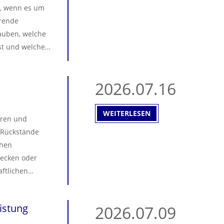
, wenn es um
erende
auben, welche
st und welche
n. Was genau
reagieren,
2026.07.16
mum erreicht
auf und bietet
WEITERLESEN
eren und
. Rückstände
chen
lecken oder
aftlichen
arbeitsabläufe
ologien
istung
2026.07.09
isi Extrusion
fen, ihre