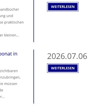
tellen.
WEITERLESEN
ehandbücher
rung und
se praktischen
r kleinen
n. Nanjing
elfen, Ihre
onat in
2026.07.06
mtrentabilität
WEITERLESEN
rzichtbaren
anzubringen,
Sie müssen
de
er
on und