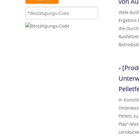
von Au
Viele Aus
Ergebnis 
die Durch
Ausfallze
Betriebsl
diese wich
Produktio
[
Prod
Unterw
Pelletf
In Kunst
Unterwass
Pellets z
Play“-Mas
Lernkurve