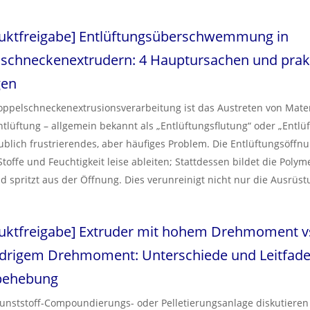
e Ihre Linie sofort mit Ausschuss überschwemmen oder sogar teur
latten zerstören. Nanjing Haisi Extrusion gibt diesen umfassenden
uktfreigabe
]
Entlüftungsüberschwemmung in
ebung weiter, um Bedienern dabei zu helfen, die Komplexität der
ergranulierung zu bewältigen und die bizarrsten Pelletdefekte in 
schneckenextrudern: 4 Hauptursachen und prak
igen.
gen
oppelschneckenextrusionsverarbeitung ist das Austreten von Mater
lüftung – allgemein bekannt als „Entlüftungsflutung“ oder „Entlüf
ublich frustrierendes, aber häufiges Problem. Die Entlüftungsöffnu
 Stoffe und Feuchtigkeit leise ableiten; Stattdessen bildet die Poly
d spritzt aus der Öffnung. Dies verunreinigt nicht nur die Ausrüs
 schnell zu einer Notabschaltung der Leitung führen. In diesem L
, warum es zu einer Überflutung von Entlüftungsöffnungen kommt,
uktfreigabe
]
Extruder mit hohem Drehmoment vs
rt beschrieben, wie das Problem in der Produktionslinie diagnostizi
werden kann.
edrigem Drehmoment: Unterschiede und Leitfade
behebung
Kunststoff-Compoundierungs- oder Pelletierungsanlage diskutiere