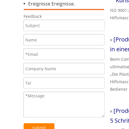
Kuns
Ereignisse Ereignisse.
ISO 9001:
Feedback
Hilfsmas
[
Prod
in eine
Beim Comp
ultimative
„Die Plas
Hilfsmasc
Bediener
betrachte
interagie
[
Prod
5 Schri
submit