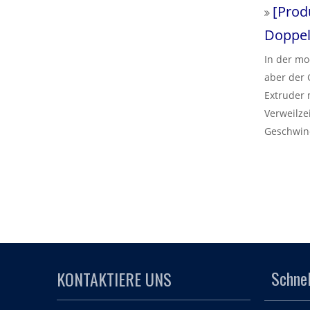
[
Prod
maximale 
strategis
Doppel
profitabl
In der mo
aber der 
Extruder 
Verweilze
Geschwind
Sekunde 
Dieser Le
Extrusion
Zuführmec
dass Ihre
Haisi Ext
Grundvor
Schnel
KONTAKTIERE UNS
Ausbeute 