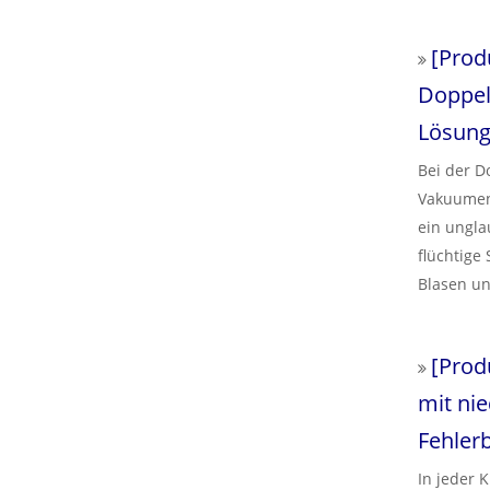
können si
Matrizenp
[
Prod
Fehlerbeh
Unterwass
Doppel
zu beseit
Lösun
Bei der D
Vakuument
ein ungla
flüchtige
Blasen un
kann auch
erläutert
[
Prod
detaillie
behoben 
mit ni
Fehler
In jeder 