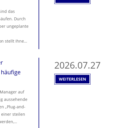
sind das
nhäufen. Durch
iber ungeplante
n stellt Ihnen
, Ihre
tigen.
er
2026.07.27
 häufige
WEITERLESEN
 Manager auf
tig aussehende
en „Plug-and-
 einer steilen
 werden,