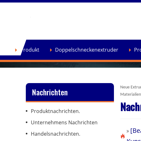
Heim
»
Nachrichten
se
Produkt
Doppelschneckenextruder
Pr
Neue Extrud
Nachrichten
Materialien
Nach
Produktnachrichten.
Unternehmens Nachrichten
[
Be
Handelsnachrichten.