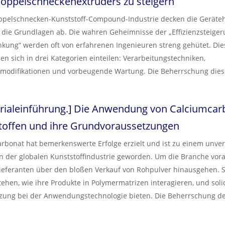
Doppelschneckenextruders zu steigern
g zu schützen und eine gleichbleibende Produktqualität sicherzus
oppelschnecken-Kunststoff-Compound-Industrie decken die Gerät
 die Grundlagen ab. Die wahren Geheimnisse der „Effizienzsteige
kung“ werden oft von erfahrenen Ingenieuren streng gehütet. Die
sen sich in drei Kategorien einteilen: Verarbeitungstechniken,
modifikationen und vorbeugende Wartung. Die Beherrschung diese
ann zu einem qualitativen Sprung in der Produktionseffizienz führe
rusion verrät Ihnen diese 10 Insider-Geheimnisse, die Ihnen dabei h
rialeinführung.
]
Die Anwendung von Calciumcarb
erlinien zu optimieren, Ausfallzeiten zu reduzieren und die Gesa
ieren.
toffen und ihre Grundvoraussetzungen
rbonat hat bemerkenswerte Erfolge erzielt und ist zu einem unve
in der globalen Kunststoffindustrie geworden. Um die Branche vor
eferanten über den bloßen Verkauf von Rohpulver hinausgehen. 
stehen, wie ihre Produkte in Polymermatrizen interagieren, und soli
zung bei der Anwendungstechnologie bieten. Die Beherrschung d
erung dieser Mineralien – häufig durch spezielle
neckenextrusionssysteme – gewährleistet eine optimale Dispersi