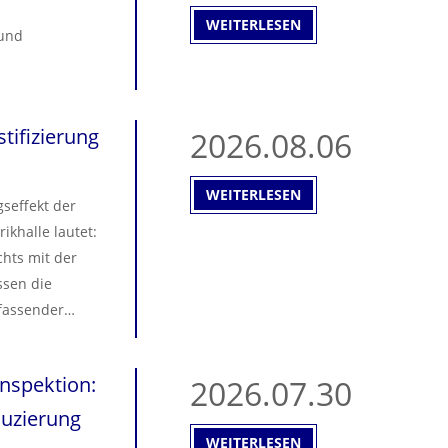
WEITERLESEN
 und
stifizierung
2026.08.06
WEITERLESEN
gseffekt der
ikhalle lautet:
chts mit der
ssen die
fassender
undärmaschinen
Inspektion:
2026.07.30
duzierung
WEITERLESEN