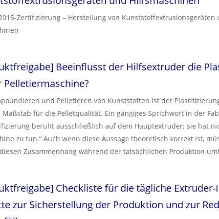
tstoffextrusionsgeräten und Hilfsmaschinen
2015-Zertifizierung – Herstellung von Kunststoffextrusionsgeräten
chinen
uktfreigabe
]
Beeinflusst der Hilfsextruder die Pla
r Pelletiermaschine?
oundieren und Pelletieren von Kunststoffen ist der Plastifizierun
 Maßstab für die Pelletqualität. Ein gängiges Sprichwort in der Fabr
tifizierung beruht ausschließlich auf dem Hauptextruder; sie hat ni
hine zu tun.“ Auch wenn diese Aussage theoretisch korrekt ist, mü
 diesen Zusammenhang während der tatsächlichen Produktion um
n. Hier finden Sie eine Aufschlüsselung, wie die Primär- und Sek
ren, um die Qualität Ihres Endprodukts zu bestimmen.
uktfreigabe
]
Checkliste für die tägliche Extruder-
tte zur Sicherstellung der Produktion und zur Re