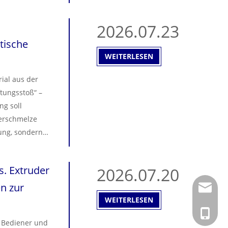
e
 Leitfaden zur
2026.07.23
der Fabrikhalle
tische
WEITERLESEN
ial aus der
tungsstoß“ –
ng soll
merschmelze
tung, sondern
eitfaden wird
 und es wird
. Extruder
2026.07.20
ert und
n zur
info@hs
WEITERLESEN
+ 86-02
n Bediener und