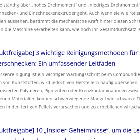
re ständig über „hohes Drehmoment“ und „niedriges Drehmoment“
necken- und Einschneckenextruder geht. Auch wenn sie wie roti
len aussehen, bestimmt die mechanische Kraft hinter diesen Schr
en die Maschine verarbeiten kann, wie hoch ihr Gesamtdurchsatz i
chen Herausforderungen bei der Fehlerbehebung auf sie zukomme
idet hohes und niedriges Drehmoment? Und wie sollten Bediener 
uktfreigabe
]
3 wichtige Reinigungsmethoden für
 Drehmoment Ihres Extruders abnormal wird – entweder das Maxi
iedrig absinkt? Dieser Leitfaden schlüsselt die Hauptunterschiede 
erschnecken: Ein umfassender Leitfaden
 umsetzbare Lösungen für den Werkstattbereich.
ckenreinigung ist ein wichtiger Wartungsschritt beim Compoundi
en von Kunststoffen, wird jedoch von Herstellern häufig übersehen
nisierten Polymeren, Pigmenten oder Kreuzkontaminationen zwis
denen Materialien können schwerwiegende Mängel wie schwarze F
fen in den fertigen Pellets verursachen und zu erheblichen wirtsch
 führen. In diesem Leitfaden werden die Kernprinzipien, Standard
malen Anwendungen der drei gängigen Schneckenreinigungstechn
uktfreigabe
]
10 „Insider-Geheimnisse“, um die Le
: Harzreinigung, Abbrennreinigung und Hydroreinigung. Nanjing Ha
iese umsetzbaren Erkenntnisse, um Compoundierprofis dabei zu hel