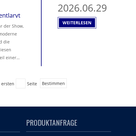
2026.06.29
der
in eine
ntlarvt
WEITERLESEN
r der Show,
a moderne
d die
diesen
il einer
ungen führen.
chnecken-
 ersten
Seite
Bestimmen
t so sicher,
ält. Nanjing
t hoher
PRODUKTANFRAGE