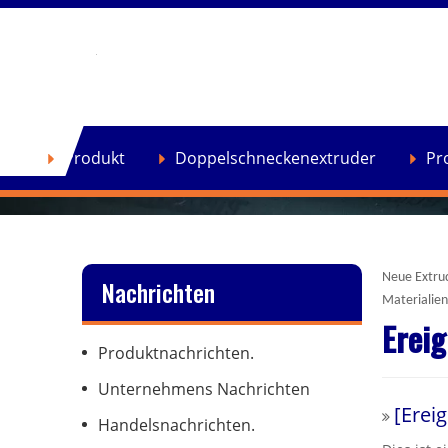
Heim
»
Nachrichten
»
Ereignisse Ereignisse.
se
Produkt
Doppelschneckenextruder
Pr
Neue Extrud
Nachrichten
Materialien
Ereig
Produktnachrichten.
Unternehmens Nachrichten
[
Ereig
Handelsnachrichten.