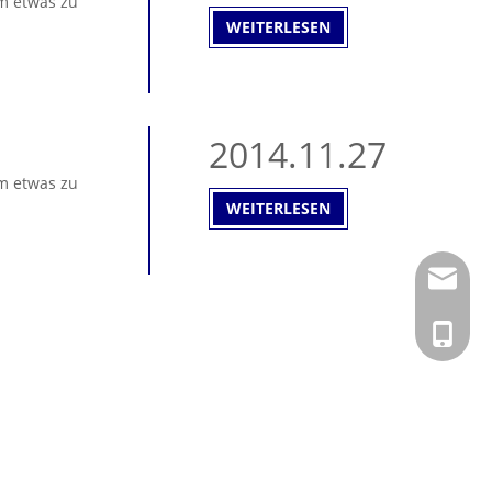
um etwas zu
WEITERLESEN
2014.11.27
um etwas zu
WEITERLESEN
info@hs
+ 86-02