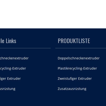
le Links
PRODUKTLISTE
chneckenextruder
Doppelschneckenextruder
ecycling-Extruder
Plastikrecycling-Extruder
iger Extruder
Zweistufiger Extruder
usrüstung
Zusatzausrüstung