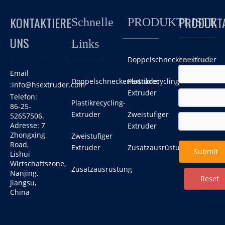
KONTAKTIERE
PRODUKT
Schnelle
PRODUKTLISTE
UNS
Links
Feed back
Doppelschneckenextruder
Email
Doppelschneckenextruder
Plastikrecycling-
:
info@hsextruder.com
Extruder
Telefon:
Plastikrecycling-
86-25-
Extruder
Zweistufiger
52657506.
Adresse: 7
Extruder
Zhongxing
Zweistufiger
Road,
Extruder
Zusatzausrüstung
Submit
Lishui
Wirtschaftszone,
Zusatzausrüstung
Nanjing,
Reset
Jiangsu,
China