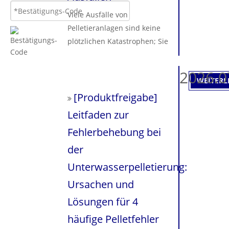
Viele Ausfälle von
Pelletieranlagen sind keine
plötzlichen Katastrophen; Sie
sind das Ergebnis kleinerer,
vernachlässigter Probleme, die
2026.0
WEITERL
sich im Laufe der Zeit
anhäufen. Durch die
[
Produktfreigabe
]
Durchführung einer strengen
Leitfaden zur
täglichen Systeminspektion
Fehlerbehebung bei
können Betreiber ungeplante
Ausfallzeiten effektiv
der
reduzieren, Reparaturkosten
Unterwasserpelletierung:
minimieren und die
Ursachen und
Betriebslebensdauer der
Lösungen für 4
Geräte erheblich verlängern.
Nanjing Haisi Extrusion stellt
häufige Pelletfehler
Ihnen diese wichtige tägliche