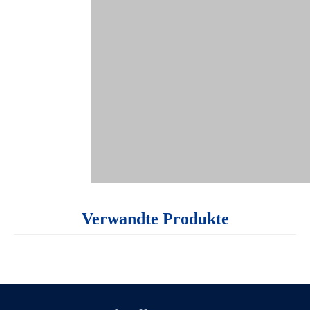
Verwandte Produkte
Andere Modelle als Referenz:
Parametertabelle
·
-
MODE
L/
D
Schraubdurchmesser
TSH-40B
41 mm
32-52
600 r/mi