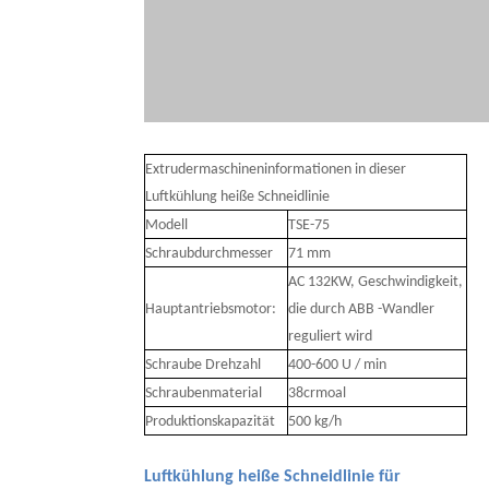
Extrudermaschineninformationen in dieser
Luftkühlung heiße Schneidlinie
Modell
TSE-75
Schraubdurchmesser
71 mm
AC 132KW, Geschwindigkeit,
Hauptantriebsmotor:
die durch ABB -Wandler
reguliert wird
Schraube Drehzahl
400-600 U / min
Schraubenmaterial
38crmoal
Produktionskapazität
500 kg/h
Luftkühlung heiße Schneidlinie für