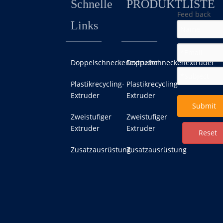
Schnelle
PRODUKTLISTE
Feed back
Links
Doppelschneckenextruder
Doppelschneckenextruder
Plastikrecycling-
Plastikrecycling-
Extruder
Extruder
Submit
Zweistufiger
Zweistufiger
Extruder
Extruder
Reset
Zusatzausrüstung
Zusatzausrüstung