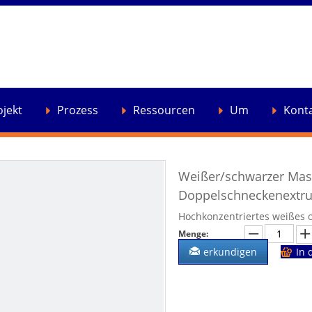
ojekt
Prozess
Ressourcen
Um
Kont
Weißer/schwarzer Mast
Doppelschneckenextru
Hochkonzentriertes weißes 
Menge:
erkundigen
In 