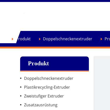
se
Produkt
Doppelschneckenextruder
Pr
Produkt
Doppelschneckenextruder
Plastikrecycling-Extruder
Zweistufiger Extruder
Zusatzausrüstung