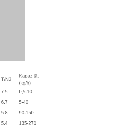
Kapazität
T/N3
(kg/h)
7.5
0,5-10
6.7
5-40
5.8
90-150
5.4
135-270