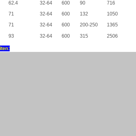
62.4
32-64
600
90
716
71
32-64
600
132
1050
71
32-64
600
200-250
1365
93
32-64
600
315
2506
iten: