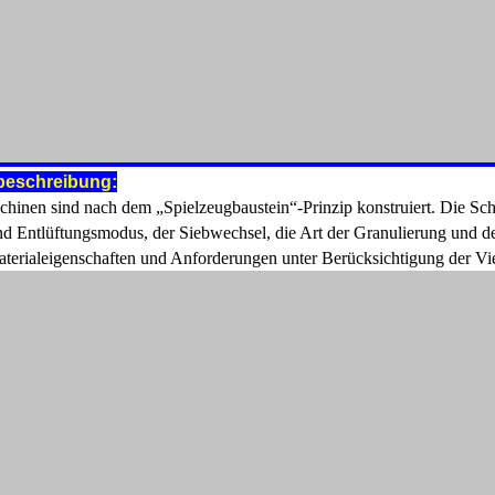
beschreibung:
hinen sind nach dem „Spielzeugbaustein“-Prinzip konstruiert. Die Sch
nd Entlüftungsmodus, der Siebwechsel, die Art der Granulierung und d
terialeigenschaften und Anforderungen unter Berücksichtigung der Vie