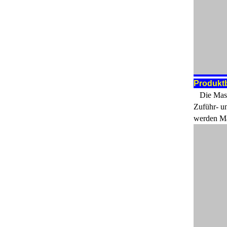
Produkt
Die Masc
Zuführ- u
werden Ma