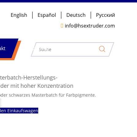
English
Español
Deutsch
Pусский

info@hsextruder.com
akt
Nachrichten
erbatch-Herstellungs-
der mit hoher Konzentration
oder schwarzes Masterbatch für Farbpigmente.
den Einkaufswagen