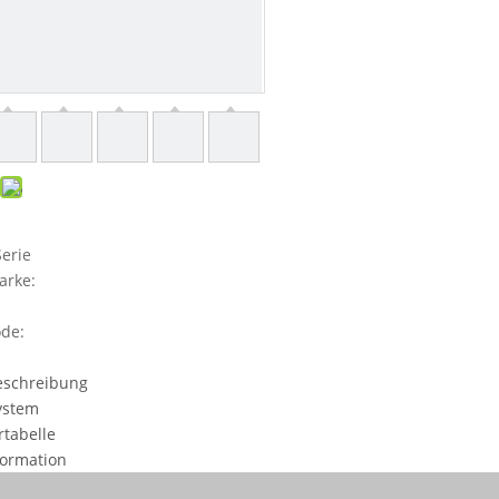
erie
arke:
de:
eschreibung
ystem
tabelle
formation