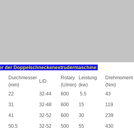
er der Doppelschneckenextrudermaschine:
Durchmesser
Rotary
Leistung
Drehmoment
L/D
(mm)
(U/min)
(kw)
(Nm)
22
32-44
600
5.5
43
31
32-48
600
15
119
41
32-52
600
30
239
50.5
32-52
500
55
430