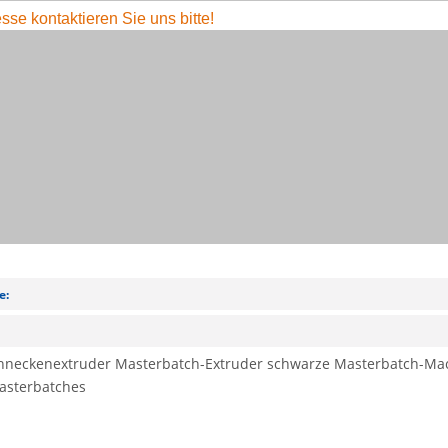
esse kontaktieren Sie uns bitte!
e:
:
hneckenextruder
Masterbatch-Extruder
schwarze Masterbatch-Ma
asterbatches