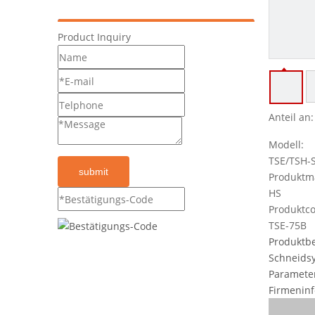
Product Inquiry
Anteil an:
Modell:
TSE/TSH-S
submit
Produktm
HS
Produktco
TSE-75B
Produktb
Schneids
Parameter
Firmenin