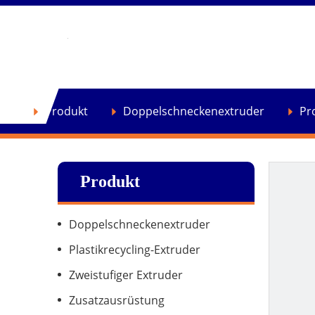
se
Produkt
Doppelschneckenextruder
Pr
Produkt
Doppelschneckenextruder
Plastikrecycling-Extruder
Zweistufiger Extruder
Zusatzausrüstung