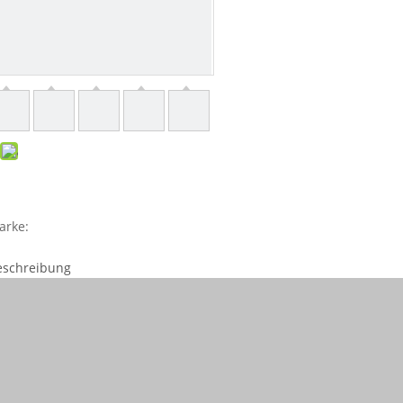
arke:
eschreibung