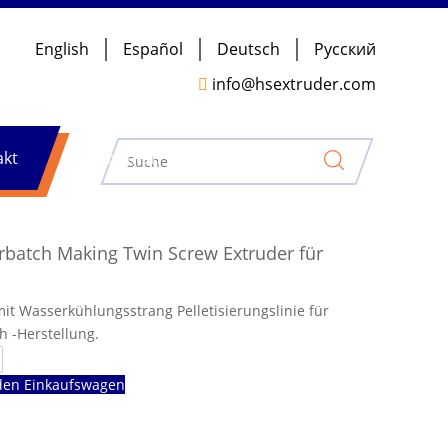
English
Español
Deutsch
Pусский

info@hsextruder.com
akt
Nachrichten
rbatch Making Twin Screw Extruder für
it Wasserkühlungsstrang Pelletisierungslinie für
 -Herstellung.
den Einkaufswagen