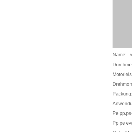
Name: Tw
Durchme
Motorlei
Drehmome
Packung:
Anwendu
Pe.pp.ps
Pp pe eva