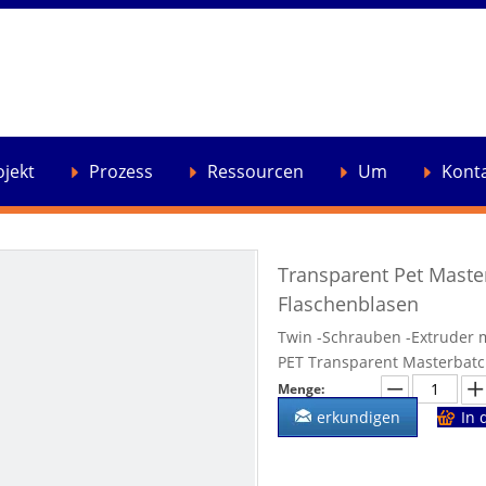
ojekt
Prozess
Ressourcen
Um
Kont
Transparent Pet Maste
Flaschenblasen
Twin -Schrauben -Extruder m
PET Transparent Masterbatch
Menge:
erkundigen
In 