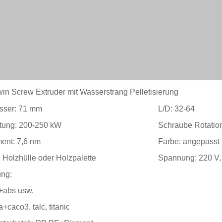
in Screw Extruder mit Wasserstrang Pelletisierung
sser: 71 mm
L/D: 32-64
stung: 200-250 kW
Schraube Rotatio
nt: 7,6 nm
Farbe: angepasst
 Holzhülle oder Holzpalette
Spannung: 220 V,
ng:
+abs usw.
+caco3, talc, titanic