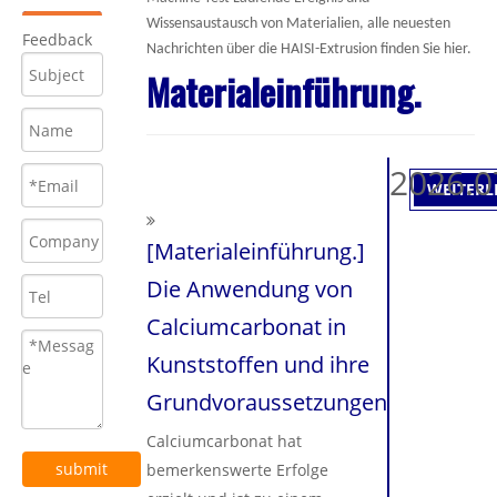
Wissensaustausch von Materialien, alle neuesten
Feedback
Nachrichten über die HAISI-Extrusion finden Sie hier.
Materialeinführung.
2026.0
WEITERL
[
Materialeinführung.
]
Die Anwendung von
Calciumcarbonat in
Kunststoffen und ihre
Grundvoraussetzungen
Calciumcarbonat hat
submit
bemerkenswerte Erfolge