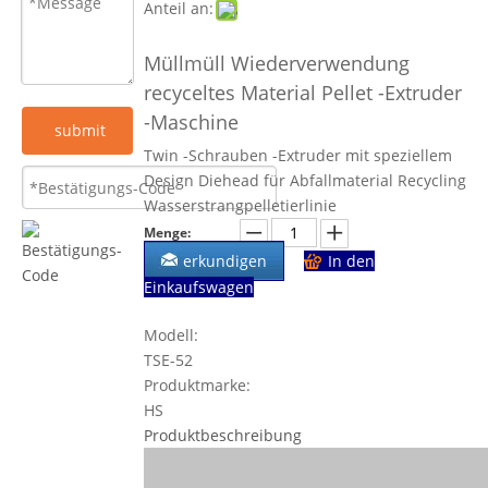
Anteil an:
Müllmüll Wiederverwendung
recyceltes Material Pellet -Extruder
-Maschine
submit
Twin -Schrauben -Extruder mit speziellem
Design Diehead für Abfallmaterial Recycling
Wasserstrangpelletierlinie
Menge:
erkundigen
In den
Einkaufswagen
Modell:
TSE-52
Produktmarke:
HS
Produktbeschreibung