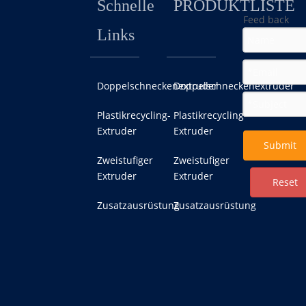
Schnelle
PRODUKTLISTE
Feed back
Links
Doppelschneckenextruder
Doppelschneckenextruder
Plastikrecycling-
Plastikrecycling-
Extruder
Extruder
Submit
Zweistufiger
Zweistufiger
Extruder
Extruder
Reset
Zusatzausrüstung
Zusatzausrüstung