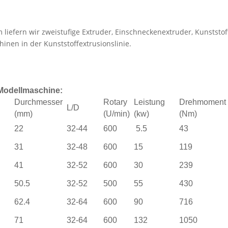
liefern wir zweistufige Extruder, Einschneckenextruder, Kunststo
hinen in der Kunststoffextrusionslinie.
Modellmaschine:
Durchmesser
Rotary
Leistung
Drehmoment
L/D
(mm)
(U/min)
(kw)
(Nm)
22
32-44
600
5.5
43
31
32-48
600
15
119
41
32-52
600
30
239
50.5
32-52
500
55
430
62.4
32-64
600
90
716
71
32-64
600
132
1050