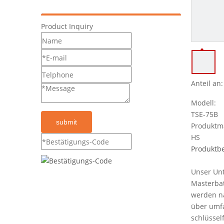
Product Inquiry
Anteil an:
Modell:
TSE-75B
submit
Produktm
HS
Produktb
Unser Unt
Masterbat
werden na
über umfa
schlüssel