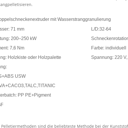
angpelletisieren.
ppelschneckenextruder mit Wasserstranggranulierung
sser: 71 mm
L/D:32-64
stung: 200–250 kW
Schneckenrotatio
ent: 7,6 Nm
Farbe: individuell
ng: Holzkiste oder Holzpalette
Spannung: 220 V,
ng:
PS+ABS USW
VA+CACO3,TALC,TITANIC
erbatch: PP PE+Pigment
GF
r Pelletiermethoden sind die beliebteste Methode bei der Kunststo