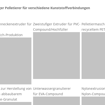
er Pelletierer für verschiedene Kunststoffverbindungen
hneckenextruder für
Zweistufiger Extruder für PVC-
Pelletiermasch
Compound/Hochfüller
recyceltem PET
tch-Produktion
zur Herstellung von
Unterwassergranulierer
Nylonextrusi
ch abbaubarem
für EVA-Compound
Nylon-Compou
e-Granulat