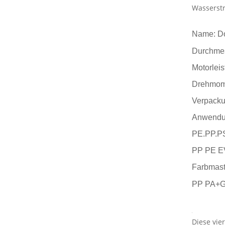
Wasserstr
Name: Do
Durchme
Motorlei
Drehmom
Verpacku
Anwendu
PE.PP.
PP PE E
Farbmast
PP PA+
Diese vie