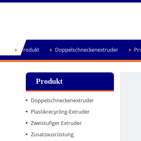
se
Produkt
Doppelschneckenextruder
Pr
Produkt
Doppelschneckenextruder
Plastikrecycling-Extruder
Zweistufiger Extruder
Zusatzausrüstung