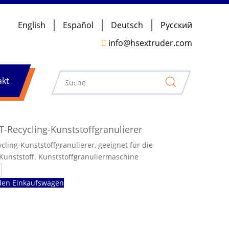
English
Español
Deutsch
Pусский

info@hsextruder.com
akt
Nachrichten
-Recycling-Kunststoffgranulierer
ling-Kunststoffgranulierer, geeignet für die
 Kunststoff. Kunststoffgranuliermaschine
den Einkaufswagen