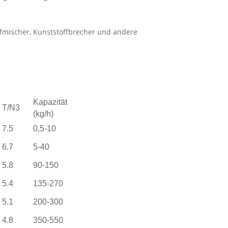
ffmischer, Kunststoffbrecher und andere
Kapazität
T/N3
(kg/h)
7.5
0,5-10
6.7
5-40
5.8
90-150
5.4
135-270
5.1
200-300
4.8
350-550