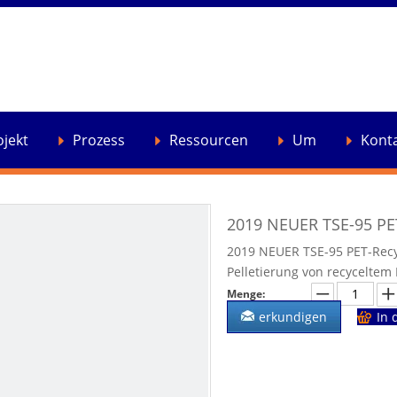
ojekt
Prozess
Ressourcen
Um
Kont
2019 NEUER TSE-95 PET
2019 NEUER TSE-95 PET-Recyc
Pelletierung von recyceltem
Menge:
erkundigen
In 