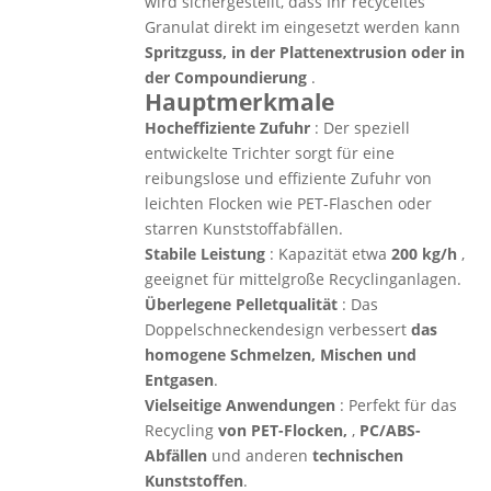
wird sichergestellt, dass Ihr recyceltes
Granulat direkt im eingesetzt werden kann
Spritzguss, in der Plattenextrusion oder in
der Compoundierung
.
Hauptmerkmale
Hocheffiziente Zufuhr
: Der speziell
entwickelte Trichter sorgt für eine
reibungslose und effiziente Zufuhr von
leichten Flocken wie PET-Flaschen oder
starren Kunststoffabfällen.
Stabile Leistung
: Kapazität etwa
200 kg/h
,
geeignet für mittelgroße Recyclinganlagen.
Überlegene Pelletqualität
: Das
Doppelschneckendesign verbessert
das
homogene Schmelzen, Mischen und
Entgasen
.
Vielseitige Anwendungen
: Perfekt für das
Recycling
von PET-Flocken,
,
PC/ABS-
Abfällen
und anderen
technischen
Kunststoffen
.