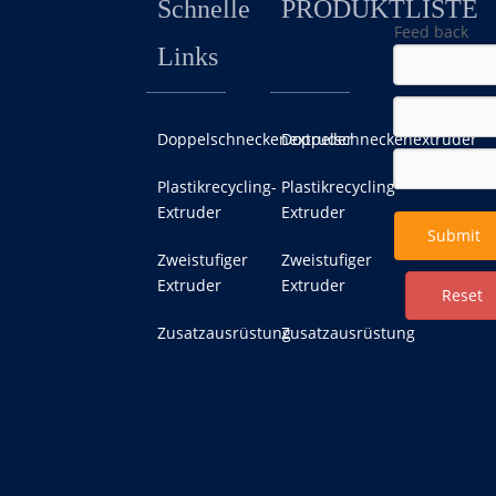
Schnelle
PRODUKTLISTE
Feed back
Links
Doppelschneckenextruder
Doppelschneckenextruder
Plastikrecycling-
Plastikrecycling-
Extruder
Extruder
Submit
Zweistufiger
Zweistufiger
Extruder
Extruder
Reset
Zusatzausrüstung
Zusatzausrüstung