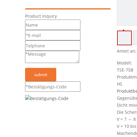
Product Inquiry
Anteil an:
Modell:
TSE-75B
submit
Produktm
HS
Produktb
Gegenüber
Dicht mis
Die Scher
V = 7 ～ 8
V = 10 bi
Machende 