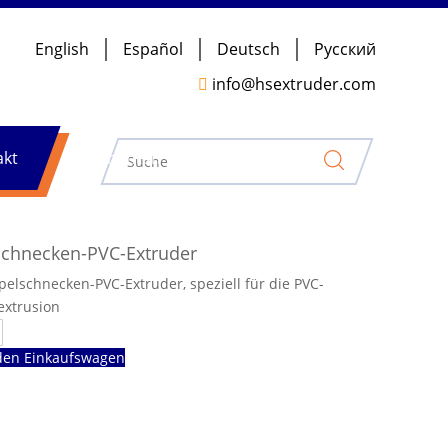
English
Español
Deutsch
Pусский

info@hsextruder.com
akt
Nachrichten
schnecken-PVC-Extruder
pelschnecken-PVC-Extruder, speziell für die PVC-
extrusion
den Einkaufswagen