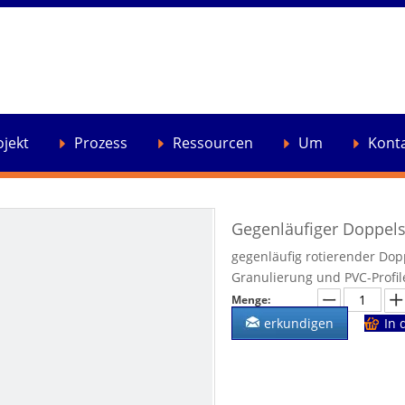
ojekt
Prozess
Ressourcen
Um
Kont
Gegenläufiger Doppel
gegenläufig rotierender Dop
Granulierung und PVC-Profil
Menge:
erkundigen
In 