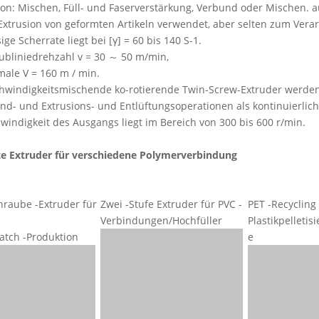
ion: Mischen, Füll- und Faserverstärkung, Verbund oder Mischen. 
Extrusion von geformten Artikeln verwendet, aber selten zum Vera
ige Scherrate liegt bei [γ] = 60 bis 140 S-1.
ubliniedrehzahl v = 30 ～ 50 m/min,
ale V = 160 m / min.
windigkeitsmischende ko-rotierende Twin-Screw-Extruder werden 
nd- und Extrusions- und Entlüftungsoperationen als kontinuierli
windigkeit des Ausgangs liegt im Bereich von 300 bis 600 r/min.
e Extruder für verschiedene Polymerverbindung
raube -Extruder für
Zwei -Stufe Extruder für PVC -
PET -Recycling 
Verbindungen/Hochfüller
Plastikpelleti
atch -Produktion
e