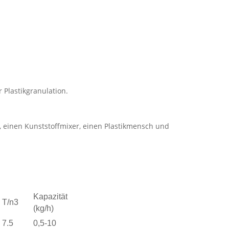
 Plastikgranulation.
, einen Kunststoffmixer, einen Plastikmensch und
Kapazität
T/n3
(kg/h)
7.5
0,5-10