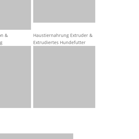
ion &
Haustiernahrung Extruder &
ng
Extrudiertes Hundefutter