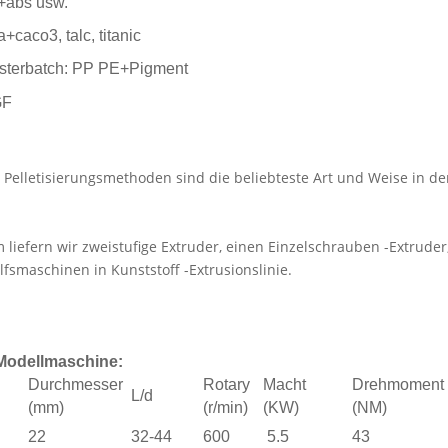
+abs usw.
+caco3, talc, titanic
sterbatch: PP PE+Pigment
GF
r Pelletisierungsmethoden sind die beliebteste Art und Weise in der
liefern wir zweistufige Extruder, einen Einzelschrauben -Extruder
lfsmaschinen in Kunststoff -Extrusionslinie.
Modellmaschine:
Durchmesser
Rotary
Macht
Drehmoment
L/d
(mm)
(r/min)
(KW)
(NM)
22
32-44
600
5.5
43