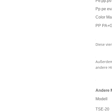
Pe.pp.ps
Pp pe eva
Color Ma
PP PA+
Diese vie
Außerdem 
andere Hi
Andere 
Modell
TSE-20