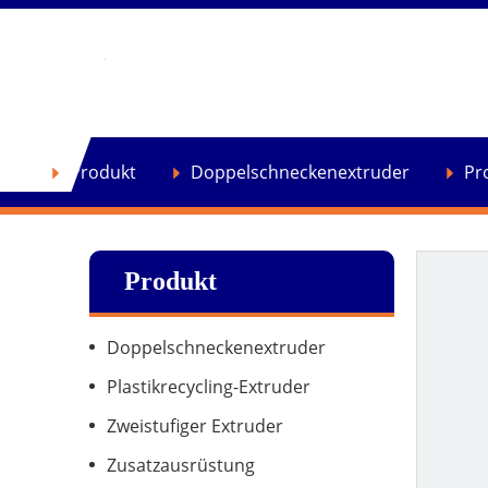
se
Produkt
Doppelschneckenextruder
Pr
Produkt
Doppelschneckenextruder
Plastikrecycling-Extruder
Zweistufiger Extruder
Zusatzausrüstung