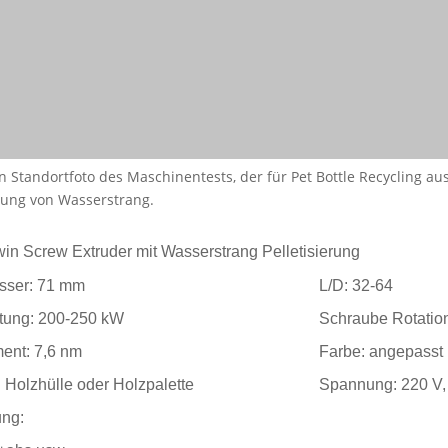
ein Standortfoto des Maschinentests, der für Pet Bottle Recycling au
erung von Wasserstrang.
in Screw Extruder mit Wasserstrang Pelletisierung
sser: 71 mm
L/D: 32-64
stung: 200-250 kW
Schraube Rotatio
nt: 7,6 nm
Farbe: angepasst
 Holzhülle oder Holzpalette
Spannung: 220 V,
ng: