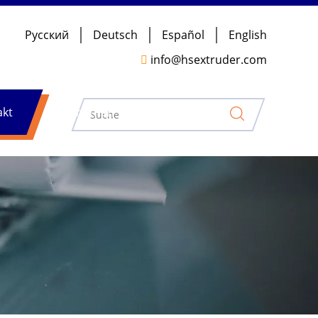
Pусский
Deutsch
Español
English
info@hsextruder.com

akt
Nachrichten