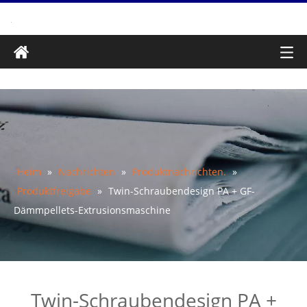
Heim
»
Nachrichten
»
Produktnachrichten.
»
Produktfreigabe
»
Twin-Schraubendesign PA + GF-
Dämmpellets-Extrusionsmaschine
Twin-Schraubendesign PA +