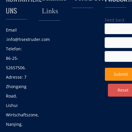
UNS
Links
Feed back
Email
:
info@hsextruder.com
Telefon:
86-25-
Twin-Schraubendesign PA + GF-
Hochleistungs-PP + Glasfaser-Doppelschnecken-
Dämmpellets-Extrusionsmaschine
52657506.
Compound-Extruder
Submit
Rohmaterial: Nylon (PA) 66 + Glasfaser 25
Adresse: 7
Anwendung: Isolationsstreifen
Zhongxing
Reset
Road,
Lishui
Wirtschaftszone,
Nanjing,