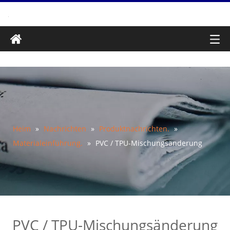
Heim
»
Nachrichten
»
Produktnachrichten.
»
Materialeinführung.
»
PVC / TPU-Mischungsänderung
PVC / TPU-Mischungsänderung