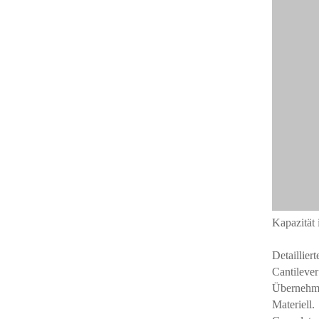
Kapazität 
Detaillier
Cantilever
Übernehme
Materiell.