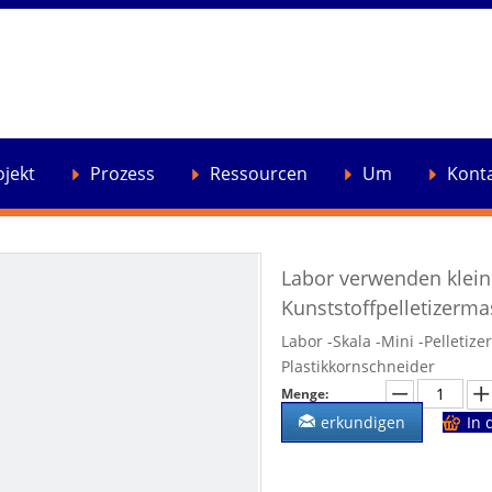
ojekt
Prozess
Ressourcen
Um
Kont
Labor verwenden klei
Kunststoffpelletizerm
Labor -Skala -Mini -Pelletizer
Plastikkornschneider
Menge:
erkundigen
In 