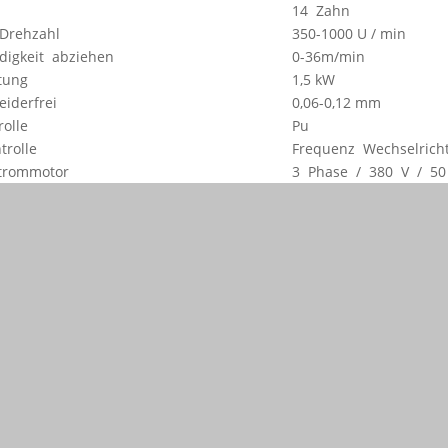
14 Zahn
 Drehzahl ​
350-1000 U / min
igkeit abziehen ​
0-36m/min
tung ​
1,5 kW
eiderfrei ​ ​
0,06-0,12 mm
olle ​
Pu
rolle ​
Frequenz Wechselrich
trommotor ​
3 Phase / 380 V / 50