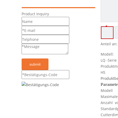
Product Inquiry
Anteil an:
Modell:
LQ -Serie
submit
Produktm
HS
Produktb
Parameter
Modell
Maximale
Anzahl v
Standardp
Cutterdim