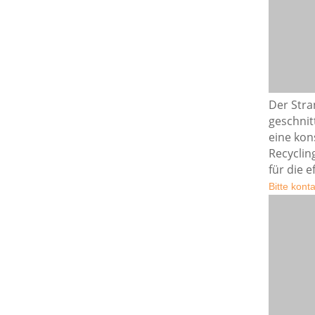
Der Stra
geschnit
eine kon
Recyclin
für die e
Bitte kont