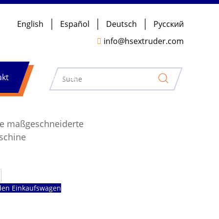
English
Español
Deutsch
Pусский

info@hsextruder.com
akt
Nachrichten
ne maßgeschneiderte
aschine
den Einkaufswagen