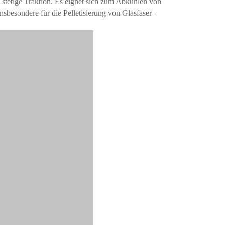
 stetige Traktion. Es eignet sich zum Abkühlen von
nsbesondere für die Pelletisierung von Glasfaser -