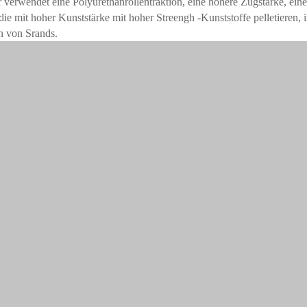
 verwendet eine Polyurethanrollentraktion, eine höhere Zugstärke, eine
die mit hoher Kunststärke mit hoher Streengh -Kunststoffe pelletieren, i
n von Srands.