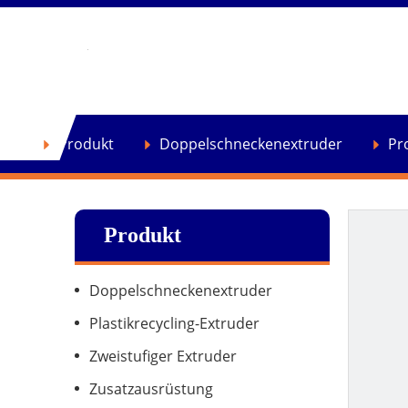
se
Produkt
Doppelschneckenextruder
Pr
Produkt
Doppelschneckenextruder
Plastikrecycling-Extruder
Zweistufiger Extruder
Zusatzausrüstung