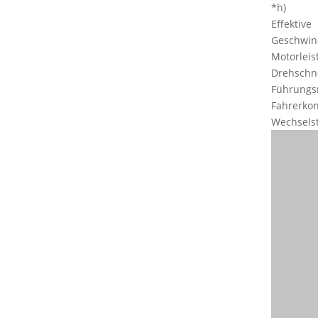
*h)
Effektive
Geschwind
Motorleis
Drehschn
Führungsr
Fahrerkont
Wechsels