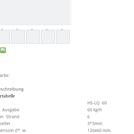
arke:
eschreibung
tabelle
HS-LQ 60
 Ausgabe
60 kg/h
on Strand
6
ellet ​
3*3mm
ension (l* w
120x60 mm,