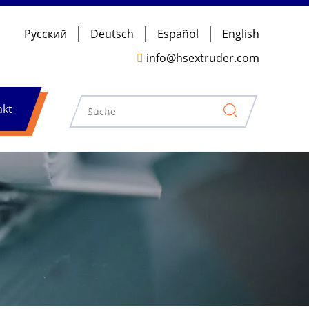
Pусский
Deutsch
Español
English
info@hsextruder.com

akt
Nachrichten