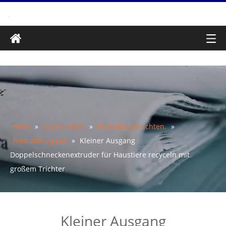
Heim
»
Nachrichten
»
Produktnachrichten.
»
Produktfreigabe
»
Kleiner Ausgang
Doppelschneckenextruder für Haustiere recyceln mit
großem Trichter
Kleiner Ausgang