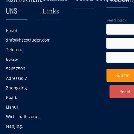
UNS
Links
Feed back
Email
:
info@hsextruder.com
TPE grüner Rasengranulat (gehärteter, hoher Auswirkungen,
Telefon:
Anti-Aging)
86-25-
Unterwasser-Pelletierlinie mit fortschrittlicher
Künstliche Turf TPE-Füllstoffpartikel, voll in Einklang mit EU-
52657506.
Technologie für thermoplastisches Elastomer
Umweltstandards.
Submit
Adresse: 7
Zhongxing
Reset
Road,
Lishui
Wirtschaftszone,
Nanjing,