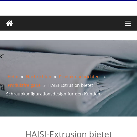
Heim
»
Nachrichten
»
Produktnachrichten.
»
Produktfreigabe
»
HAISI-Extrusion bietet
Schraubkonfigurationsdesign für den Kunden
HAISI-Extrusion bietet