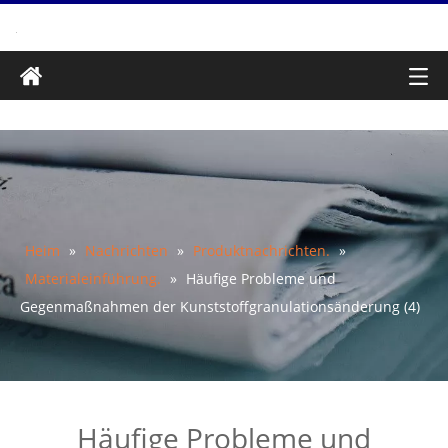
Heim
»
Nachrichten
»
Produktnachrichten.
»
Materialeinführung.
»
Häufige Probleme und
Gegenmaßnahmen der Kunststoffgranulationsänderung (4)
Häufige Probleme und