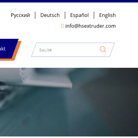
Pусский
Deutsch
Español
English
info@hsextruder.com

akt
Nachrichten