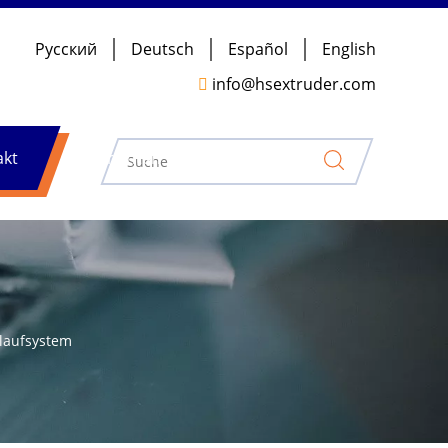
Pусский
Deutsch
Español
English
info@hsextruder.com

akt
Nachrichten
blaufsystem