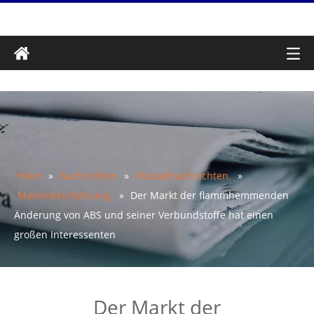
Heim
»
Nachrichten
»
Produktnachrichten.
»
Materialeinführung.
»
Der Markt der flammhemmenden
Änderung von ABS und seiner Verbundstoffe hat einen
großen Interessenten
Der Markt der