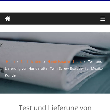
Heim
»
Nachrichten
»
Handelsnachrichten.
»
Test und
Lieferung von Hundefutter Twin-Screw-Extruder für Mexiko-
Kunde
Test und Lieferung von