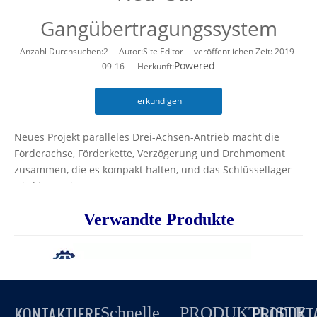
Gangübertragungssystem
Anzahl Durchsuchen:
2
Autor:Site Editor veröffentlichen Zeit: 2019-
Powered
09-16 Herkunft:
erkundigen
Neues Projekt paralleles Drei-Achsen-Antrieb macht die
Förderachse, Förderkette, Verzögerung und Drehmoment
zusammen, die es kompakt halten, und das Schlüssellager
wird importiert.
Der Computer entwirft, um Getriebeparameter zu
Verwandte Produkte
optimieren und die sicheren Übermahnung zu stärken.
Das ausgewählte Material der Antriebskomponenten ist
zierlich, einschließlich Superabsicht-Legierungs-
Zementiting-Stab, Cementiting und Mahltechnik, Stärkung
der Zahnfläche. So können sie mit hohem Drehmoment,
hoher Präzision und geräuscharmem Rauschen
KONTAKTIERE
PRODUKT
Schnelle
PRODUKTLISTE
gewährleisten,