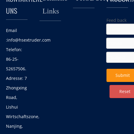
Entweichung und Sprühen von Schmiermitteln integrieren
UNS
Links
sich reibungslos.
Feed back
Email
:
info@hsextruder.com
Telefon:
86-25-
Twin Screw Extruder Caco3 Masterbatch
52657506.
Compounding -Linie
Submit
Adresse: 7
Zhongxing
Reset
Road,
Lishui
Wirtschaftszone,
Nanjing,