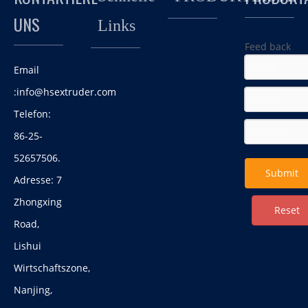
UNS
Links
Feed back
Email
:
info@hsextruder.com
Telefon:
Liebe alle freunde,
86-25-
Pierflaschenabfall Plastikrecycling Twin Screw
Um eine bessere Umgebung für den Machine-Test
52657506.
Extruder Machine
auszuführen, verzierte die HAISI-Extrusion die Testlaufzone
Submit
Adresse: 7
in unserer Fabrik.
Zhongxing
Reset
Road,
Lishui
Wirtschaftszone,
Nanjing,