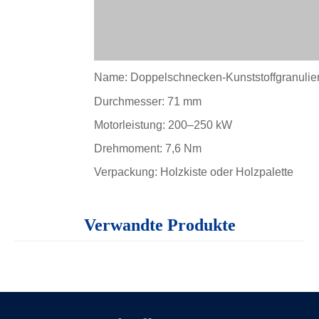
Name: Doppelschnecken-Kunststoffgranulie
Durchmesser: 71 mm
Motorleistung: 200–250 kW
Drehmoment: 7,6 Nm
Verpackung: Holzkiste oder Holzpalette
Anwendung:
PE.PP.PS+ABS USW
Verwandte Produkte
PP PE EVA+CACO3,TALC,TITANIC
Farbmasterbatch: PP PE+Pigment
PP PA+GF