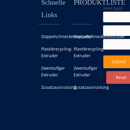
Schnelle
PRODUKTLISTE
Feed back
Links
Doppelschneckenextruder
Doppelschneckenextruder
Plastikrecycling-
Plastikrecycling-
Extruder
Extruder
Submit
Zweistufiger
Zweistufiger
Extruder
Extruder
Reset
Zusatzausrüstung
Zusatzausrüstung