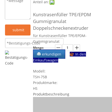
Anteil an:
Kunstrasenfüller TPE/EPDM
Gummigranulat
Doppelschneckenextruder
submit
für Kunstrasenfüller TPE/EPDM-
Gummigranulat
Menge:
erkundigen
In den
Einkaufswagen
Modell:
TSH-75B
Produktmarke:
HS
Produktbeschreibung