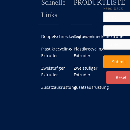
Schnelle
PRODUKTLISTE
Feed back
Links
Doppelschneckenextruder
Doppelschneckenextruder
Plastikrecycling-
Plastikrecycling-
Extruder
Extruder
Submit
Zweistufiger
Zweistufiger
Extruder
Extruder
Reset
Zusatzausrüstung
Zusatzausrüstung