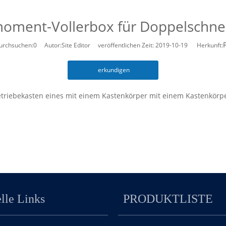
oment-Vollerbox für Doppelschne
urchsuchen:
0
Autor:Site Editor veröffentlichen Zeit: 2019-10-19 Herkunft:
erkundigen
iebekasten eines mit einem Kastenkörper mit einem Kastenkörper,
em Ausgang versehen ist B-Achse; Die Eingangswelle ist mit eine
d und ein Zwischenzahnrad angeordnet, ein erstes Übergangszahn
 an der Ausgang B-Achse angeordnet, wobei das Eingangsgetrieb
hnrad. Das zweite Übergangszahnrad kämmt mit dem Ausgangszah
nrad sind darauf angeordnet. Die B-Achs-Übertragung des Nutzun
erdoppelt wird, das den Anforderungen des aktuellen Doppelsch
nn des Getriebes; Das Getriebe hat eine hohe Lagerleistung; Der 
agerleistung.
lle Links
PRODUKTLISTE