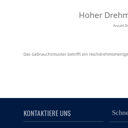
Hoher Drehm
Anzahl D
Das Gebrauchsmuster betrifft ein Hochdrehmomentgetr
einer Übergangswelle, einer Ausgabe A-Achse und ein
vorgesehen. An der A-Achse sind ein Ausgangszahnra
Übergangswelle angeordnet, ein Ausgangszahnrad ist
Zwischenzahnrad kämmt mit dem ersten Übergangsza
erste Übergangszahnrad und das zweite Übergangszah
dass das von der B-Achse übertragene Drehmoment v
Geschwindigkeit und hohe Zuverlässigkeit erfüllen ka
gegossen und hat eine gute seismische Leistung und L
KONTAKTIERE UNS
Schne