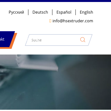
Pусский
Deutsch
Español
English
info@hsextruder.com

akt
Nachrichten