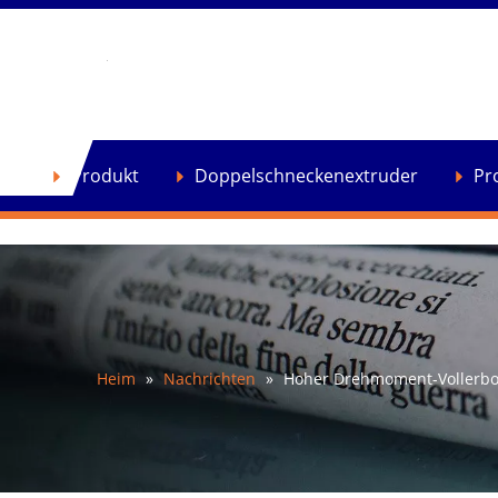
se
Produkt
Doppelschneckenextruder
Pr
Heim
»
Nachrichten
»
Hoher Drehmoment-Vollerbo