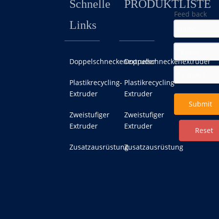
Schnelle
PRODUKTLISTE
Feed back
Links
Doppelschneckenextruder
Doppelschneckenextruder
Plastikrecycling-
Plastikrecycling-
Extruder
Extruder
Submit
Zweistufiger
Zweistufiger
Extruder
Extruder
Reset
Zusatzausrüstung
Zusatzausrüstung