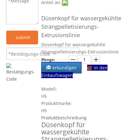
Anteil an:
Düsenkopf für wassergekühlte
Strangpelletisierungs-
Extrusionslinie
submit
Düsenkopf für wassergekühlte
Strangpelletisierungs-Extrusionslinie
Menge:
erkundigen
In den
Einkaufswagen
Modell:
HS
Produktmarke:
HS
Produktbeschreibung
Düsenkopf für
wassergekühlte
Strangpelletisierungs-