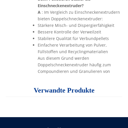
Einschneckenextruder?
A
: Im Vergleich zu Einschneckenextrudern
bieten Doppelschneckenextruder:
Stärkere Misch- und Dispergierfähigkeit
Bessere Kontrolle der Verweilzeit
Stabilere Qualität für Verbundpellets
Einfachere Verarbeitung von Pulver,
Füllstoffen und Recyclingmaterialien
Aus diesem Grund werden
Doppelschneckenextruder häufig zum
Compoundieren und Granulieren von
Kunststoffen eingesetzt.
Verwandte Produkte
F5: Welche Rolle spielen dabei Scherung
und Reibung?
A
: Scherkraft und Reibung sind wichtig für:
Kunststoff effizient schmelzen
Additive gleichmäßig verteilen
Verbesserung der Pelletdichte und -