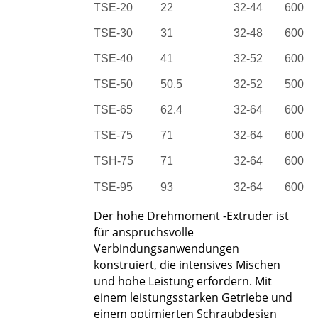
TSE-20
22
32-44
600
TSE-30
31
32-48
600
TSE-40
41
32-52
600
TSE-50
50.5
32-52
500
TSE-65
62.4
32-64
600
TSE-75
71
32-64
600
TSH-75
71
32-64
600
TSE-95
93
32-64
600
Der hohe Drehmoment -Extruder ist
für anspruchsvolle
Verbindungsanwendungen
konstruiert, die intensives Mischen
und hohe Leistung erfordern. Mit
einem leistungsstarken Getriebe und
einem optimierten Schraubdesign